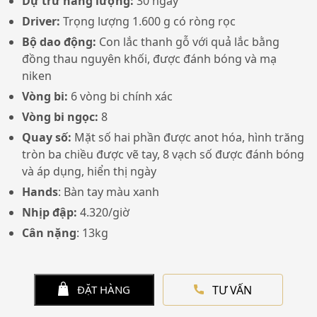
Dự trữ năng lượng:
30 ngày
Driver:
Trọng lượng 1.600 g có ròng rọc
Bộ dao động:
Con lắc thanh gỗ với quả lắc bằng
đồng thau nguyên khối, được đánh bóng và mạ
niken
Vòng bi:
6 vòng bi chính xác
Vòng bi ngọc:
8
Quay số:
Mặt số hai phần được anot hóa, hình trăng
tròn ba chiều được vẽ tay, 8
vạch số được đánh bóng
và áp dụng, hiển thị ngày
Hands
: Bàn tay màu xanh
Nhịp đập:
4.320/giờ
Cân nặng
: 13kg
TƯ VẤN
ĐẶT HÀNG