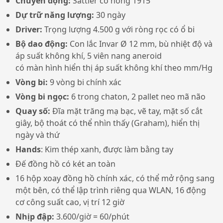
Chuyển động:
Sattler cỡ nòng 1915
Dự trữ năng lượng:
30 ngày
Driver:
Trọng lượng 4.500 g với ròng rọc có ổ bi
Bộ dao động:
Con lắc Invar Ø 12 mm,
bù nhiệt độ và
áp suất không khí, 5 viên nang aneroid
có màn hình hiển thị áp suất không khí theo mm/Hg
Vòng bi:
9 vòng bi chính xác
Vòng bi ngọc:
6 trong chaton, 2 pallet neo mã não
Quay số:
Đĩa mặt trăng mạ bạc, vẽ tay, mặt số cắt
giây, bộ thoát có thể nhìn thấy (Graham), hiển thị
ngày và thứ
Hands
: Kim thép xanh, được làm bằng tay
Đế đồng hồ có két an toàn
16 hộp xoay đồng hồ chính xác, có thể mở rộng sang
một bên, có thể lập trình riêng qua WLAN, 16 động
cơ công suất cao, vị trí 12 giờ
Nhịp đập:
3.600/giờ = 60/phút