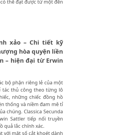
 có thể đạt được từ một đến
h xảo – Chi tiết kỹ
hượng hòa quyện liền
n – hiện đại từ Erwin
ác bộ phận riêng lẻ của một
 tác thủ công theo từng lô
hiếc, những chiếc đồng hồ
uyền thống và niềm đam mê tỉ
ủa chúng. Classica Secunda
in Sattler tiếp nối truyền
ồ quả lắc chính xác.
ật với mặt số cắt khoét dành