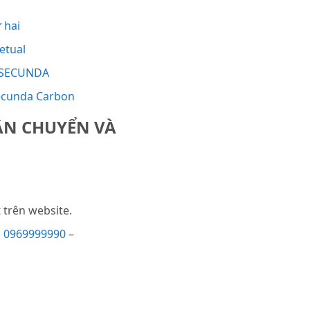
 hai
etual
A SECUNDA
Secunda Carbon
ẬN CHUYỂN VÀ
trên website.
i
0969999990
–