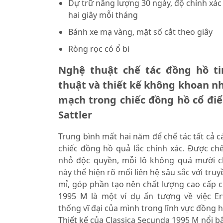
Dự trữ năng lượng 30 ngày, độ chính xác
hai giây mỗi tháng
Bánh xe mạ vàng, mặt số cắt theo giây
Ròng rọc có ổ bi
Nghệ thuật chế tác đồng hồ tin
thuật và thiết kế không khoan n
mạch trong chiếc đồng hồ cổ điể
Sattler
Trung bình mất hai năm để chế tác tất cả c
chiếc đồng hồ quả lắc chính xác. Được chế
nhỏ độc quyền, mỗi lô không quá mười c
này thể hiện rõ mối liên hệ sâu sắc với tr
mỉ, góp phần tạo nên chất lượng cao cấp c
1995 M là một ví dụ ấn tượng về việc Erw
thống vĩ đại của mình trong lĩnh vực đồng h
Thiết kế của Classica Secunda 1995 M nổi b