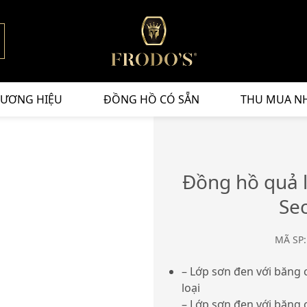
ƯƠNG HIỆU
ĐỒNG HỒ CÓ SẴN
THU MUA N
Đồng hồ quả l
Se
MÃ SP:
– Lớp sơn đen với băng
loại
– Lớp sơn đen với băng