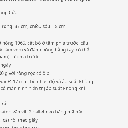
 hộp Cửa
u rộng: 37 cm, chiều sâu: 18 cm
cỡ nòng 1965, cắt bỏ ở tấm phía trước,
cầu
ợc làm vòm và đánh bóng bằng tay,
có thể
ham) từ phía trước
 ngày
0 g với ròng rọc có ổ bi
nvar Ø 12 mm, bù nhiệt độ và áp suất không
 có màn hình hiển thị áp suất không khí
 xác
haton vặn vít, 2 pallet neo bằng mã não
 cắt rời theo giây