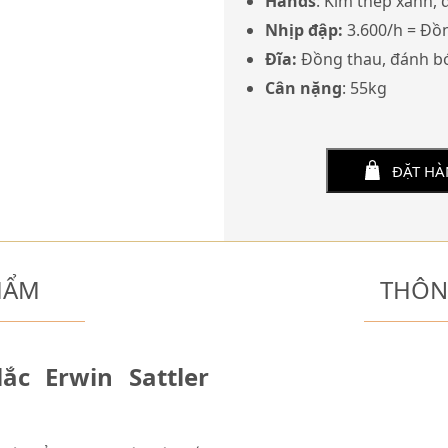
Hands
: Kim thép xanh,
Nhịp đập:
3.600/h = Đồn
Đĩa:
Đồng thau, đánh b
Cân nặng
: 55kg
ĐẶT H
HẨM
THÔN
ắc Erwin Sattler