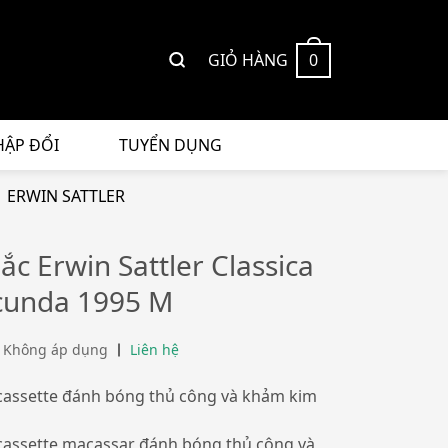
GIỎ HÀNG
0
HẬP ĐỔI
TUYỂN DỤNG
ERWIN SATTLER
ắc Erwin Sattler Classica
cunda 1995 M
 Không áp dụng
Liên hệ
 cassette đánh bóng thủ công và khảm kim
 cassette macassar đánh bóng thủ công và