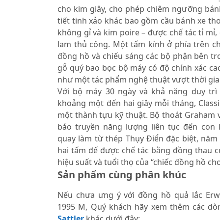
cho kim giây, cho phép chiêm ngưỡng bán
tiết tinh xảo khác bao gồm cầu bánh xe th
không gỉ và kim poire – được chế tác tỉ mỉ
lam thủ công. Một tấm kính ở phía trên c
đồng hồ và chiếu sáng các bộ phận bên tro
gỗ quý bao bọc bộ máy có độ chính xác cao
như một tác phẩm nghệ thuật vượt thời gia
Với bộ máy 30 ngày và khả năng duy trì 
khoảng một đến hai giây mỗi tháng, Class
một thành tựu kỹ thuật. Bộ thoát Graham 
bảo truyền năng lượng liên tục đến con 
quay làm từ thép Thụy Điển đặc biệt, năm 
hai tấm đế được chế tác bằng đồng thau 
hiệu suất và tuổi thọ của “chiếc đồng hồ cho
Sản phẩm cùng phân khúc
Nếu chưa ưng ý với đồng hồ quả lắc Erwi
1995 M, Quý khách hãy xem thêm các d
Sattler
khác dưới đây: