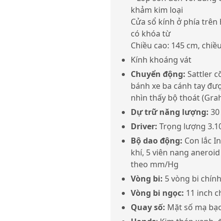
khảm kim loại
Cửa sổ kính ở phía trên
có khóa từ
Chiều cao: 145 cm, chiề
Kính khoáng vát
Chuyển động:
Sattler 
bánh xe ba cánh tay đư
nhìn thấy bộ thoát (Gra
Dự trữ năng lượng:
30
Driver:
Trọng lượng 3.10
Bộ dao động:
Con lắc I
khí, 5 viên nang aneroid
theo mm/Hg
Vòng bi:
5 vòng bi chính
Vòng bi ngọc:
11 inch c
Quay số:
Mặt số mạ bạc,