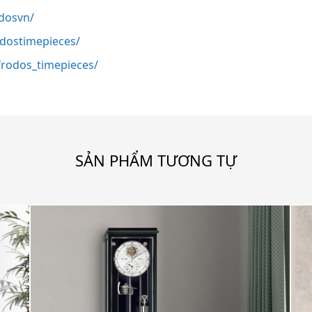
dosvn/
odostimepieces/
rodos_timepieces/
SẢN PHẨM TƯƠNG TỰ