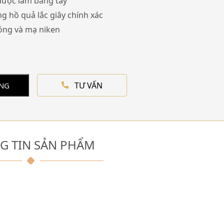
 được làm bằng tay
g hồ quả lắc giây chính xác
óng và mạ niken
TƯ VẤN
ÀNG
G TIN SẢN PHẨM