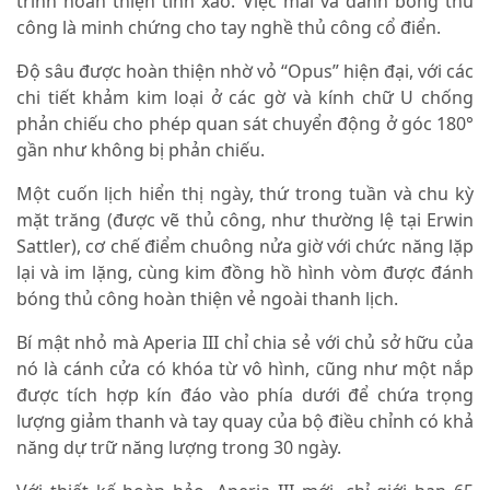
trình hoàn thiện tinh xảo. Việc mài và đánh bóng thủ
công là minh chứng cho tay nghề thủ công cổ điển.
Độ sâu được hoàn thiện nhờ vỏ “Opus” hiện đại, với các
chi tiết khảm kim loại ở các gờ và kính chữ U chống
phản chiếu cho phép quan sát chuyển động ở góc 180°
gần như không bị phản chiếu.
Một cuốn lịch hiển thị ngày, thứ trong tuần và chu kỳ
mặt trăng (được vẽ thủ công, như thường lệ tại Erwin
Sattler), cơ chế điểm chuông nửa giờ với chức năng lặp
lại và im lặng, cùng kim đồng hồ hình vòm được đánh
bóng thủ công hoàn thiện vẻ ngoài thanh lịch.
Bí mật nhỏ mà Aperia III chỉ chia sẻ với chủ sở hữu của
nó là cánh cửa có khóa từ vô hình, cũng như một nắp
được tích hợp kín đáo vào phía dưới để chứa trọng
lượng giảm thanh và tay quay của bộ điều chỉnh có khả
năng dự trữ năng lượng trong 30 ngày.