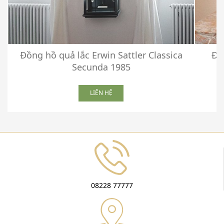
Đồng hồ quả lắc Erwin Sattler Classica
Đồ
Secunda 1985
LIÊN HỆ
08228 77777