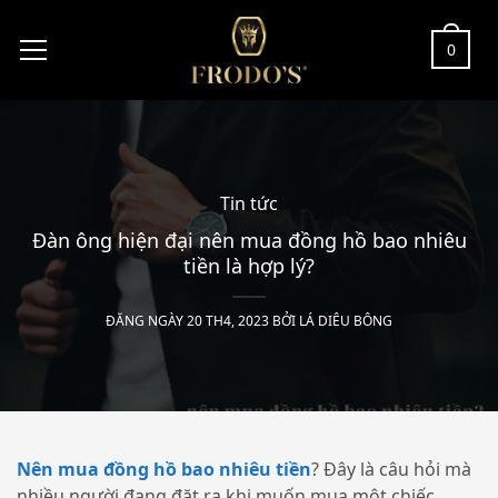
0
Tin tức
Đàn ông hiện đại nên mua đồng hồ bao nhiêu
tiền là hợp lý?
ĐĂNG NGÀY 20 TH4, 2023 BỞI
LÁ DIÊU BÔNG
Nên mua đồng hồ bao nhiêu tiền
? Đây là câu hỏi mà
nhiều người đang đặt ra khi muốn mua một chiếc