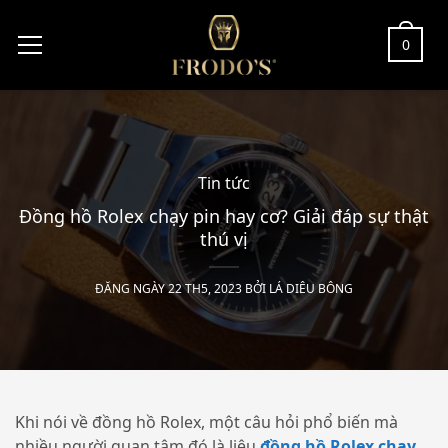
0
Tin tức
Đồng hồ Rolex chạy pin hay cơ? Giải đáp sự thật
thú vị
ĐĂNG NGÀY 22 TH5, 2023 BỞI
LÁ DIÊU BÔNG
Khi nói về đồng hồ Rolex, một câu hỏi phổ biến mà
nhiều người quan tâm đó là liệu
đồng hồ Rolex chạy