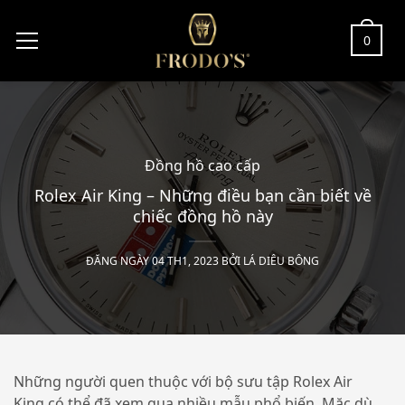
0
Đồng hồ cao cấp
Rolex Air King – Những điều bạn cần biết về
chiếc đồng hồ này
ĐĂNG NGÀY 04 TH1, 2023 BỞI
LÁ DIÊU BÔNG
Những người quen thuộc với bộ sưu tập Rolex Air
King có thể đã xem qua nhiều mẫu phổ biến. Mặc dù