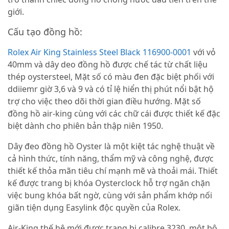
giới.
Cấu tạo đồng hồ:
Rolex Air King Stainless Steel Black 116900-0001
với vỏ
40mm và dây deo đồng hồ được chế tác từ chất liệu
thép oystersteel, Mặt số có màu đen đặc biệt phối với
ddiiemr giờ 3,6 và 9 và có tỉ lệ hiển thị phút nổi bật hộ
trợ cho việc theo dõi thời gian điều hướng. Mặt số
đồng hồ air-king cùng với các chữ cái được thiết kế đặc
biệt dành cho phiên bản thập niên 1950.
Dây đeo đồng hồ Oyster là một kiệt tác nghệ thuật về
cả hình thức, tính năng, thẩm mỹ và công nghệ, được
thiết kế thỏa mãn tiêu chí mạnh mẽ và thoải mái. Thiết
kế được trang bị khóa Oysterclock hỗ trợ ngăn chặn
việc bung khóa bất ngờ, cùng với sản phẩm khớp nối
giãn tiện dụng Easylink độc quyền của Rolex.
Air-King thế hệ mới được trang bị calibre 3230, một bộ