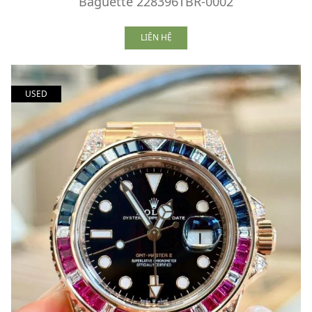
Baguette 228396TBR-0002
LIÊN HỆ
USED