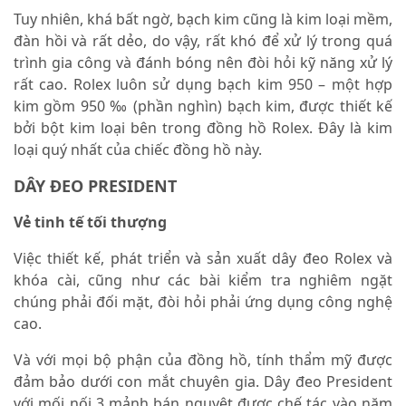
Tuy nhiên, khá bất ngờ, bạch kim cũng là kim loại mềm,
đàn hồi và rất dẻo, do vậy, rất khó để xử lý trong quá
trình gia công và đánh bóng nên đòi hỏi kỹ năng xử lý
rất cao. Rolex luôn sử dụng bạch kim 950 – một hợp
kim gồm 950 ‰ (phần nghìn) bạch kim, được thiết kế
bởi bột kim loại bên trong đồng hồ Rolex. Đây là kim
loại quý nhất của chiếc đồng hồ này.
DÂY ĐEO PRESIDENT
Vẻ tinh tế tối thượng
Việc thiết kế, phát triển và sản xuất dây đeo Rolex và
khóa cài, cũng như các bài kiểm tra nghiêm ngặt
chúng phải đối mặt, đòi hỏi phải ứng dụng công nghệ
cao.
Và với mọi bộ phận của đồng hồ, tính thẩm mỹ được
đảm bảo dưới con mắt chuyên gia. Dây đeo President
với mối nối 3 mảnh bán nguyệt được chế tác vào năm