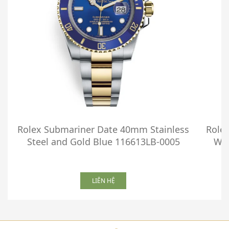
Rolex Submariner Date 40mm Stainless
Role
Steel and Gold Blue 116613LB-0005
Whi
LIÊN HỆ