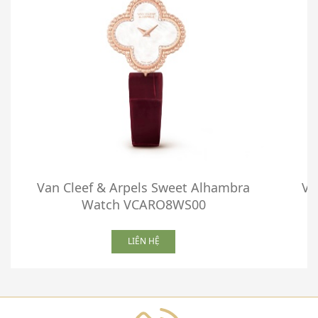
Van Cleef & Arpels Sweet Alhambra
Va
Watch VCARO8WS00
LIÊN HỆ