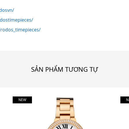
dosvn/
odostimepieces/
rodos_timepieces/
SẢN PHẨM TƯƠNG TỰ
NEW
N