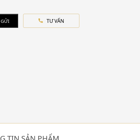
TƯ VẤN
 GỬI
G TIN SẢN PHẨM