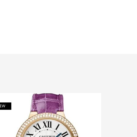
EW
NEW