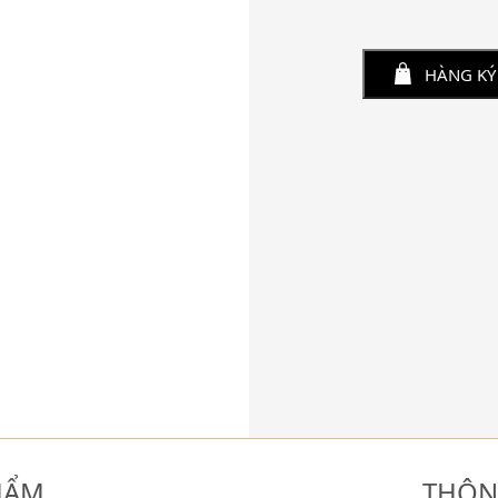
HÀNG KÝ
HẨM
THÔN