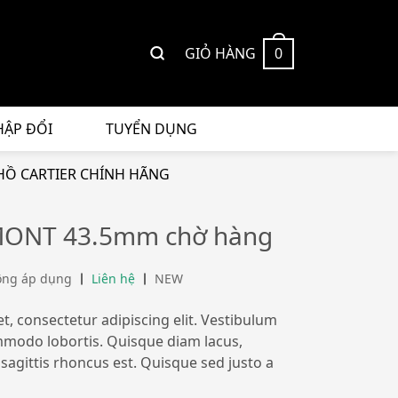
GIỎ HÀNG
0
HẬP ĐỔI
TUYỂN DỤNG
Ồ CARTIER CHÍNH HÃNG
ONT 43.5mm chờ hàng
ông áp dụng
Liên hệ
NEW
, consectetur adipiscing elit. Vestibulum
ommodo lobortis. Quisque diam lacus,
 sagittis rhoncus est. Quisque sed justo a