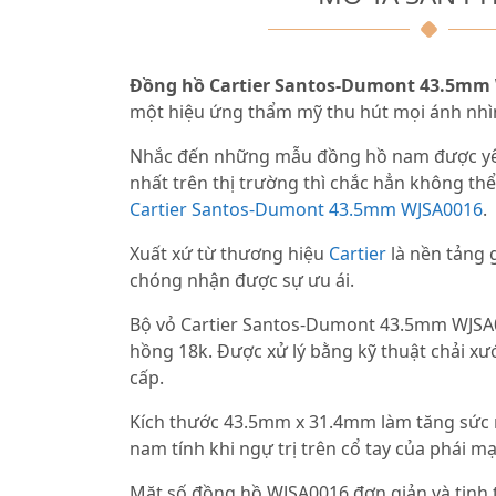
Đồng hồ Cartier Santos-Dumont 43.5mm
một hiệu ứng thẩm mỹ thu hút mọi ánh nhì
Nhắc đến những mẫu đồng hồ nam được yêu
nhất trên thị trường thì chắc hẳn không t
Cartier Santos-Dumont 43.5mm WJSA0016
.
Xuất xứ từ thương hiệu
Cartier
là nền tảng 
chóng nhận được sự ưu ái.
Bộ vỏ Cartier Santos-Dumont 43.5mm WJSA0
hồng 18k. Được xử lý bằng kỹ thuật chải xư
cấp.
Kích thước 43.5mm x 31.4mm làm tăng sức
nam tính khi ngự trị trên cổ tay của phái m
Mặt số đồng hồ WJSA0016 đơn giản và tinh 