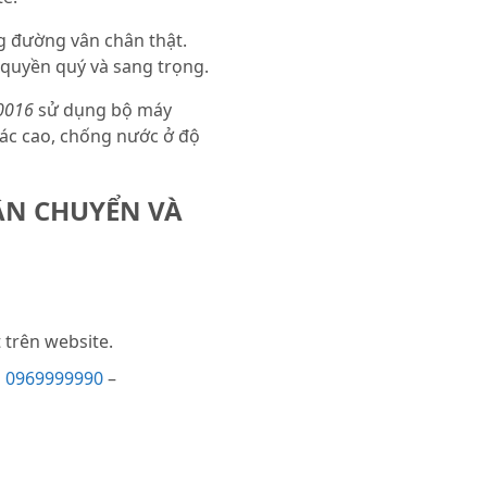
g đường vân chân thật.
 quyền quý và sang trọng.
0016
sử dụng bộ máy
xác cao, chống nước ở độ
ẬN CHUYỂN VÀ
trên website.
i
0969999990
–