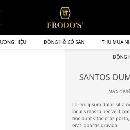
ƯƠNG HIỆU
ĐỒNG HỒ CÓ SẴN
THU MUA N
ĐỒNG H
SANTOS-DUM
MÃ SP: Kh
Lorem ipsum dolor sit amet
iaculis massa nec velit c
tincidunt vitae eros porta,
erat lobortis gravida.