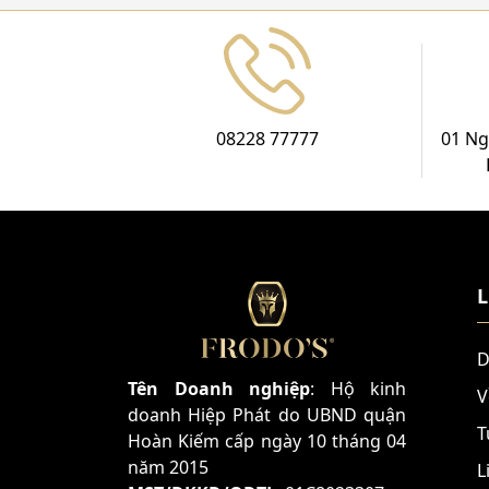
08228 77777
01 Ng
L
D
Tên Doanh nghiệp
: Hộ kinh
V
doanh Hiệp Phát do UBND quận
T
Hoàn Kiếm cấp ngày 10 tháng 04
năm 2015
L