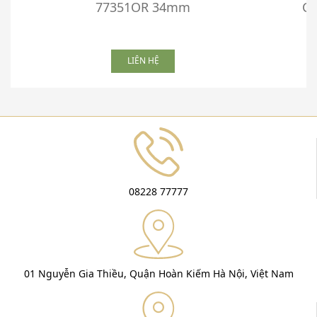
77351OR 34mm
Ca
LIÊN HỆ
08228 77777
01 Nguyễn Gia Thiều, Quận Hoàn Kiếm Hà Nội, Việt Nam