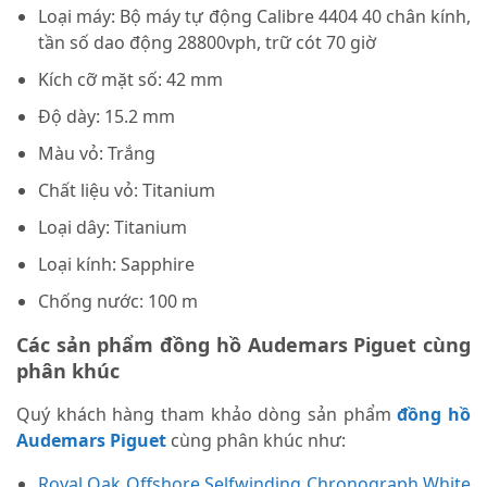
Loại máy:
Bộ máy tự động Calibre 4404 40 chân kính,
tần số dao động 28800vph, trữ cót 70 giờ
Kích cỡ mặt số:
42 mm
Độ dày:
15.2 mm
Màu vỏ:
Trắng
Chất liệu vỏ:
Titanium
Loại dây:
Titanium
Loại kính:
Sapphire
Chống nước:
100 m
Các sản phẩm đồng hồ Audemars Piguet cùng
phân khúc
Quý khách hàng tham khảo dòng sản phẩm
đồng hồ
Audemars Piguet
cùng phân khúc như:
Royal Oak Offshore Selfwinding Chronograph White