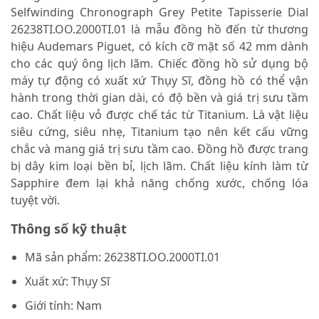
Selfwinding Chronograph Grey Petite Tapisserie Dial
26238TI.OO.2000TI.01 là mẫu đồng hồ đến từ thương
hiệu Audemars Piguet, có kích cỡ mặt số 42 mm dành
cho các quý ông lịch lãm. Chiếc đồng hồ sử dụng bộ
máy tự động có xuất xứ Thụy Sĩ, đồng hồ có thể vận
hành trong thời gian dài, có độ bền và giá trị sưu tầm
cao. Chất liệu vỏ được chế tác từ Titanium. Là vật liệu
siêu cứng, siêu nhẹ, Titanium tạo nên kết cấu vững
chắc và mang giá trị sưu tầm cao. Đồng hồ được trang
bị dây kim loại bền bỉ, lịch lãm. Chất liệu kính làm từ
Sapphire đem lại khả năng chống xước, chống lóa
tuyệt vời.
Thông số kỹ thuật
Mã sản phẩm:
26238TI.OO.2000TI.01
Xuất xứ:
Thụy Sĩ
Giới tính:
Nam