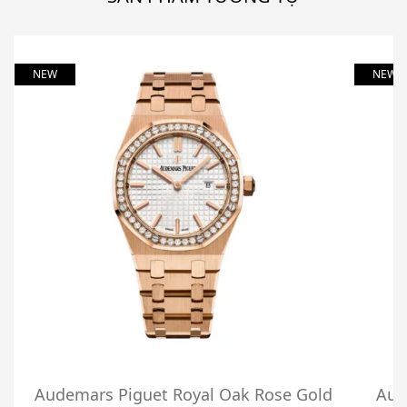
NEW
NEW
Audemars Piguet Royal Oak Rose Gold
Aud