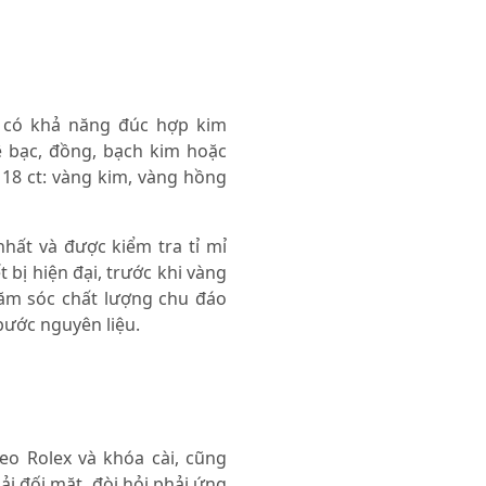
 có khả năng đúc hợp kim
ệ bạc, đồng, bạch kim hoặc
 18 ct: vàng kim, vàng hồng
hất và được kiểm tra tỉ mỉ
 bị hiện đại, trước khi vàng
hăm sóc chất lượng chu đáo
bước nguyên liệu.
đeo Rolex và khóa cài, cũng
i đối mặt, đòi hỏi phải ứng