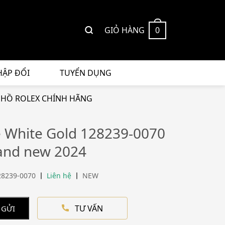
GIỎ HÀNG
0
HẬP ĐỔI
TUYỂN DỤNG
HỒ ROLEX CHÍNH HÃNG
e White Gold 128239-0070
and new 2024
28239-0070
Liên hệ
NEW
TƯ VẤN
 GỬI