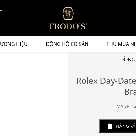
ƯƠNG HIỆU
ĐỒNG HỒ CÓ SẴN
THU MUA N
ĐỒNG 
Rolex Day-Dat
Br
MÃ SP: 1
HÀNG KÝ