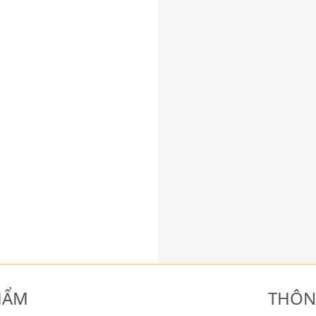
HẨM
THÔN