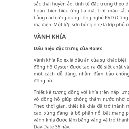
sắc thái huyền ảo, tinh tế đặc trưng theo d
hoàn thiện hiệu ứng tia mặt trời, màu sắ
bằng cách ứng dụng công nghệ PVD (Công
mạ điện. Một lớp sơn bóng nhẹ là lớp phủ 
VÀNH KHÍA
Dấu hiệu đặc trưng của Rolex
Vành khía Rolex là dấu ấn của sự khác biệt.
đồng hồ Oyster được tạo ra để siết chặt v
một cách dễ dàng, nhằm đảm bảo chống
đồng hồ.
Thiết kế tương đồng với khía trên nắp lưn
vỏ đồng hồ giúp chống thấm nước nhờ cô
Theo thời gian, thiết kế khía đã trở thành 
cao, xứng đáng là bộ phận nổi bật mang p
vành khía được làm bằng vàng và trở thàn
Day-Date 36 này.