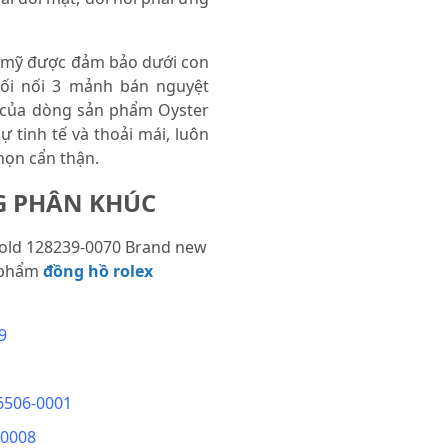
m mỹ được đảm bảo dưới con
mối nối 3 mảnh bán nguyệt
 của dòng sản phẩm Oyster
ự tinh tế và thoải mái, luôn
họn cẩn thận.
G PHÂN KHÚC
Gold 128239-0070 Brand new
 phẩm
đồng hồ rolex
9
6506-0001
-0008