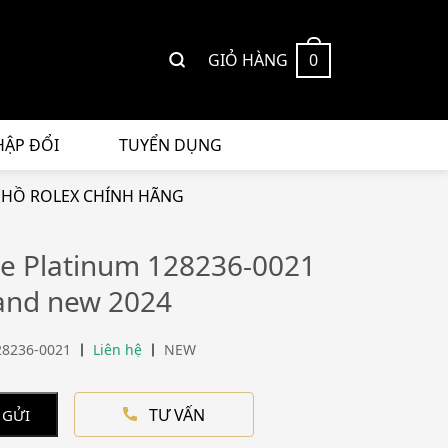
GIỎ HÀNG
0
HẬP ĐỔI
TUYỂN DỤNG
HỒ ROLEX CHÍNH HÃNG
te Platinum 128236-0021
and new 2024
28236-0021
Liên hệ
NEW
TƯ VẤN
 GỬI