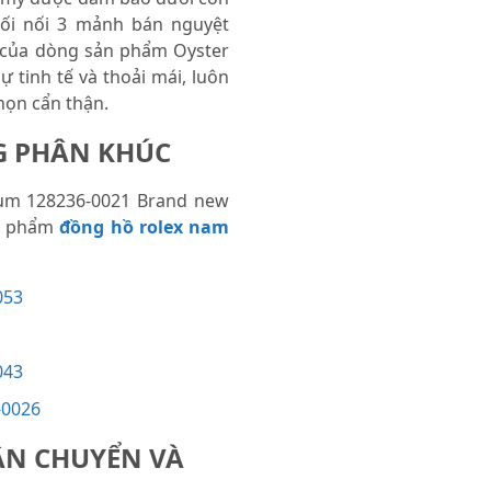
mối nối 3 mảnh bán nguyệt
 của dòng sản phẩm Oyster
ự tinh tế và thoải mái, luôn
họn cẩn thận.
G PHÂN KHÚ
C
num 128236-0021 Brand new
ản phẩm
đồng hồ rolex nam
053
043
-0026
ẬN CHUYỂN VÀ