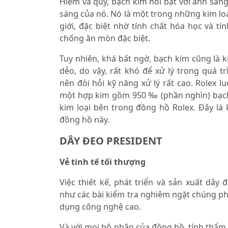
Hiếm và quý, bạch kim nổi bật với ánh sán
sáng của nó. Nó là một trong những kim loạ
giới, đặc biệt nhờ tính chất hóa học và tí
chống ăn mòn đặc biệt.
Tuy nhiên, khá bất ngờ, bạch kim cũng là k
dẻo, do vậy, rất khó để xử lý trong quá t
nên đòi hỏi kỹ năng xử lý rất cao. Rolex 
một hợp kim gồm 950 ‰ (phần nghìn) bạch 
kim loại bên trong đồng hồ Rolex. Đây là 
đồng hồ này.
DÂY ĐEO PRESIDENT
Vẻ tinh tế tối thượng
Việc thiết kế, phát triển và sản xuất dây 
như các bài kiểm tra nghiêm ngặt chúng phả
dụng công nghệ cao.
Và với mọi bộ phận của đồng hồ, tính thẩ