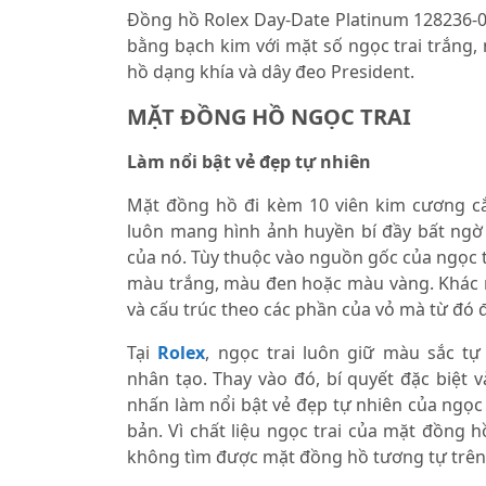
Đồng hồ Rolex Day-Date Platinum 128236
bằng bạch kim với mặt số ngọc trai trắng
hồ dạng khía và dây đeo President.
MẶT ĐỒNG HỒ NGỌC TRAI
Làm nổi bật vẻ đẹp tự nhiên
Mặt đồng hồ đi kèm 10 viên kim cương cắ
luôn mang hình ảnh huyền bí đầy bất ngờ t
của nó. Tùy thuộc vào nguồn gốc của ngọc t
màu trắng, màu đen hoặc màu vàng. Khác 
và cấu trúc theo các phần của vỏ mà từ đó đ
Tại
Rolex
, ngọc trai luôn giữ màu sắc 
nhân tạo. Thay vào đó, bí quyết đặc biệt v
nhấn làm nổi bật vẻ đẹp tự nhiên của ngọc
bản. Vì chất liệu ngọc trai của mặt đồng 
không tìm được mặt đồng hồ tương tự trên t