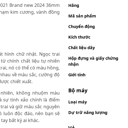
-0021 Brand new 2024 36mm
Hãng
, nạm kim cương, vành đồng
Mã sản phẩm
Chuyển động
Kích thước
Chất liệu dây
t hình chữ nhật. Ngọc trai
Hộp đựng và giấy chứng
ừ chính chất liệu tự nhiên
nhận
rai, nó có thể có màu hồng,
nhau về màu sắc, cường độ
Giới tính
ược chiết xuất.
Bộ máy
tự nhiên, không nhuộm màu
à sự tinh xảo chính là điểm
Loại máy
 trai và giữ màu sắc nguyên
Dự trữ năng lượng
hồ luôn độc đáo, nên bạn sẽ
ay bất kỳ ai khác.
Vỏ