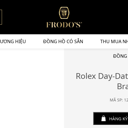
ƯƠNG HIỆU
ĐỒNG HỒ CÓ SẴN
THU MUA N
ĐỒNG 
Rolex Day-Da
Br
MÃ SP: 1
HÀNG KÝ