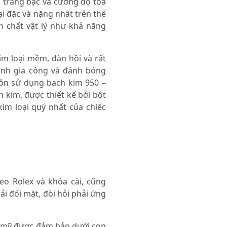
g trắng bạc và cường độ tỏa
i đặc và nặng nhất trên thế
nh chất vật lý như khả năng
im loại mềm, đàn hồi và rất
rình gia công và đánh bóng
luôn sử dụng bạch kim 950 –
kim, được thiết kế bởi bột
kim loại quý nhất của chiếc
đeo Rolex và khóa cài, cũng
i đối mặt, đòi hỏi phải ứng
m mỹ được đảm bảo dưới con