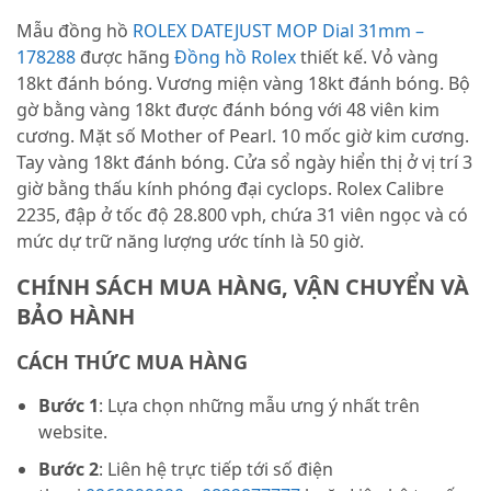
Mẫu đồng hồ
ROLEX DATEJUST MOP Dial 31mm –
178288
được hãng
Đồng hồ Rolex
thiết kế. Vỏ vàng
18kt đánh bóng. Vương miện vàng 18kt đánh bóng. Bộ
gờ bằng vàng 18kt được đánh bóng với 48 viên kim
cương. Mặt số Mother of Pearl. 10 mốc giờ kim cương.
Tay vàng 18kt đánh bóng. Cửa sổ ngày hiển thị ở vị trí 3
giờ bằng thấu kính phóng đại cyclops. Rolex Calibre
2235, đập ở tốc độ 28.800 vph, chứa 31 viên ngọc và có
mức dự trữ năng lượng ước tính là 50 giờ.
CHÍNH SÁCH MUA HÀNG, VẬN CHUYỂN VÀ
BẢO HÀNH
CÁCH THỨC MUA HÀNG
Bước 1
: Lựa chọn những mẫu ưng ý nhất trên
website.
Bước 2
: Liên hệ trực tiếp tới số điện