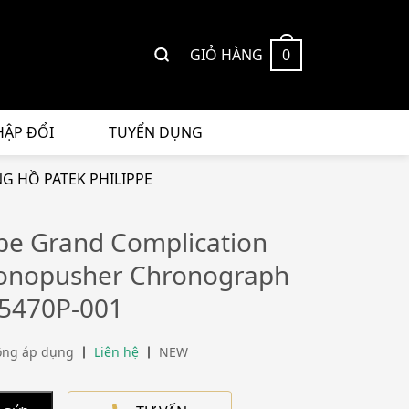
GIỎ HÀNG
0
HẬP ĐỔI
TUYỂN DỤNG
G HỒ PATEK PHILIPPE
ppe Grand Complication
onopusher Chronograph
5470P-001
ông áp dụng
Liên hệ
NEW