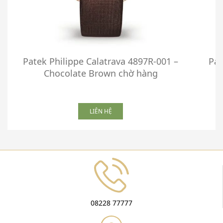
Patek Philippe Calatrava 4897R-001 –
Pat
Chocolate Brown chờ hàng
LIÊN HỆ
08228 77777