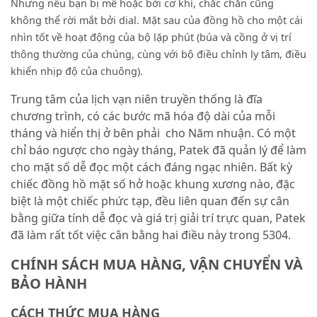
Nhưng nếu bạn bị mê hoặc bởi cơ khí, chắc chắn cũng
không thể rời mắt bởi dial. Mặt sau của đồng hồ cho một cái
nhìn tốt về hoạt động của bộ lặp phút (búa và cồng ở vị trí
thông thường của chúng, cùng với bộ điều chỉnh ly tâm, điều
khiển nhịp độ của chuông).
Trung tâm của lịch vạn niên truyền thống là đĩa
chương trình, có các bước mã hóa độ dài của mỗi
tháng và hiển thị ở bên phải cho Năm nhuận. Có một
chỉ báo ngược cho ngày tháng, Patek đã quản lý để làm
cho mặt số dễ đọc một cách đáng ngạc nhiên. Bất kỳ
chiếc đồng hồ mặt số hở hoặc khung xương nào, đặc
biệt là một chiếc phức tạp, đều liên quan đến sự cân
bằng giữa tính dễ đọc và giá trị giải trí trực quan, Patek
đã làm rất tốt việc cân bằng hai điều này trong 5304.
CHÍNH SÁCH MUA HÀNG, VẬN CHUYỂN VÀ
BẢO HÀNH
CÁCH THỨC MUA HÀNG