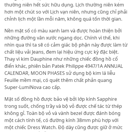
thường niên hết sức hữu dụng. Lịch thường niên kém
hơn một chút so với Lịch vạn niên, nhưng cũng chỉ phải
chỉnh lịch một lần mỗi năm, không quá tốn thời gian.
Nền mặt số có màu xanh lam và được hoàn thiện bởi
những đường vân xước ngang dọc. Chính vì thế, khi
nhìn qua thì ta sẽ có cảm giác bộ phận này được làm từ
chất liệu vải Jeans, đem lại hiệu ứng cực kỳ đặc biệt.
Thay vì kim Dauphine như những chiếc đồng hồ cổ
điển khác, phiên bản Patek Philippe 4947/1A ANNUAL
CALENDAR, MOON PHASES sử dụng bộ kim lá liễu
Feuille mềm mại, có quét thêm chất phản quang
Super-LumiNova cao cấp.
Mặt số đồng hồ được bảo vệ bởi lớp kính Sapphire
trong suốt, chống trầy và bộ vỏ được chế tác từ thép
không gỉ. Toàn bộ vỏ và vành bezel được đánh bóng
một cách tính tế, có đường kính 38mm phù hợp với
một chiếc Dress Watch. Độ dày cũng được giữ ở mức