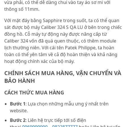
vừa phải, có thể dễ dàng chui vào tay áo sơ mi với
thông số 11mm.
Với mặt đáy bằng Sapphire trong suốt, ta có thể quan
sát được bộ máy Caliber 324 S QA LU ở bên trong chiếc
đồng hồ. Cỗ máy tự động này được nâng cấp từ
Caliber 324 vốn đã quá quen thuộc, có thêm module
lịch thường niên. Với cái tên Patek Philippe, ta hoàn
toàn có thể yên tâm về cả độ hoàn thiện và khả năng
hoạt động chính xác của bộ máy.
CHÍNH SÁCH MUA HÀNG, VẬN CHUYỂN VÀ
BẢO HÀNH
CÁCH THỨC MUA HÀNG
Bước 1
: Lựa chọn những mẫu ưng ý nhất trên
website.
Bước 2
: Liên hệ trực tiếp tới số điện
thoại
0969999990
–
0822877777
hoặc Liên hệ tư vấn