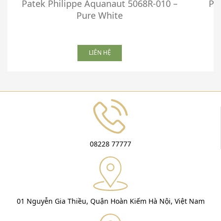
Patek Philippe Aquanaut 5068R-010 –
Pa
Pure White
LIÊN HỆ
08228 77777
01 Nguyễn Gia Thiều, Quận Hoàn Kiếm Hà Nội, Việt Nam