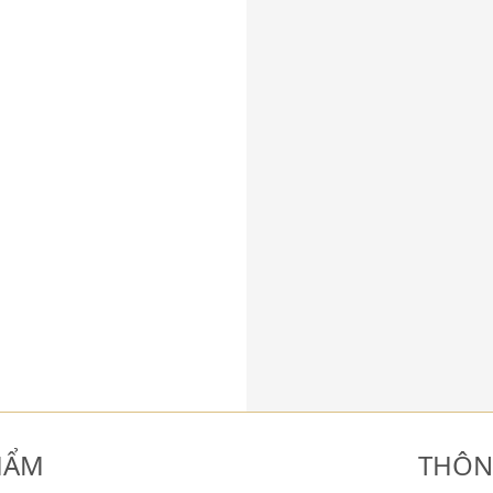
HẨM
THÔN