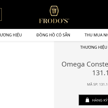
ƯƠNG HIỆU
ĐỒNG HỒ CÓ SẴN
THU MUA N
THƯƠNG HIỆU
Omega Conste
131.
MÃ SP: 131.1
HÀNG KÝ