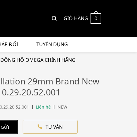
GIỎ HÀNG
0
HẬP ĐỔI
TUYỂN DỤNG
 ĐỒNG HỒ OMEGA CHÍNH HÃNG
llation 29mm Brand New
10.29.20.52.001
0.29.20.52.001
Liên hệ
NEW
TƯ VẤN
 GỬI