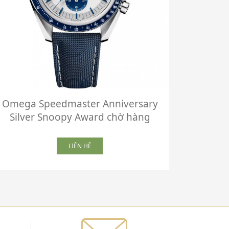
Omega Speedmaster Anniversary
Omega C
Silver Snoopy Award chờ hàng
New
LIÊN HỆ