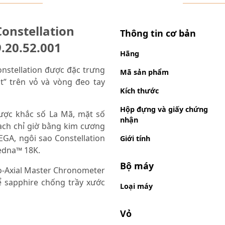
onstellation
Thông tin cơ bản
.20.52.001
Hãng
nstellation được đặc trưng
Mã sản phẩm
t” trên vỏ và vòng đeo tay
Kích thước
Hộp đựng và giấy chứng
ợc khắc số La Mã, mặt số
nhận
ạch chỉ giờ bằng kim cương
MEGA, ngôi sao Constellation
Giới tính
edna™ 18K.
Bộ máy
o-Axial Master Chronometer
hể sapphire chống trầy xước
Loại máy
Vỏ