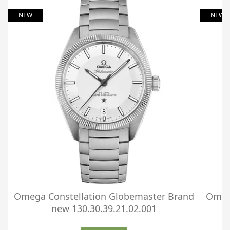
NEW
NEW
Omega Constellation Globemaster Brand
Omega
new 130.30.39.21.02.001