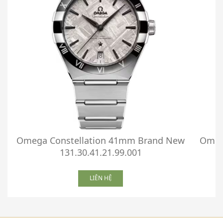
Omega Constellation 41mm Brand New
Omega
131.30.41.21.99.001
LIÊN HỆ