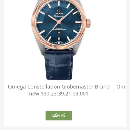
Omega Constellation Globemaster Brand
Omega
new 130.23.39.21.03.001
LIÊN HỆ