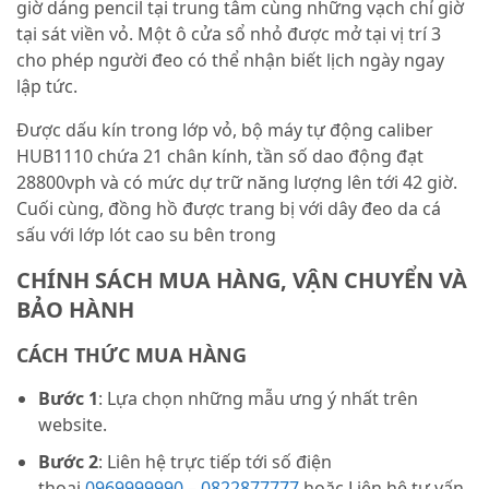
giờ dáng pencil tại trung tâm cùng những vạch chỉ giờ
tại sát viền vỏ. Một ô cửa sổ nhỏ được mở tại vị trí 3
cho phép người đeo có thể nhận biết lịch ngày ngay
lập tức.
Được dấu kín trong lớp vỏ, bộ máy tự động caliber
HUB1110 chứa 21 chân kính, tần số dao động đạt
28800vph và có mức dự trữ năng lượng lên tới 42 giờ.
Cuối cùng, đồng hồ được trang bị với dây đeo da cá
sấu với lớp lót cao su bên trong
CHÍNH SÁCH MUA HÀNG, VẬN CHUYỂN VÀ
BẢO HÀNH
CÁCH THỨC MUA HÀNG
Bước 1
: Lựa chọn những mẫu ưng ý nhất trên
website.
Bước 2
: Liên hệ trực tiếp tới số điện
thoại
0969999990
–
0822877777
hoặc Liên hệ tư vấn