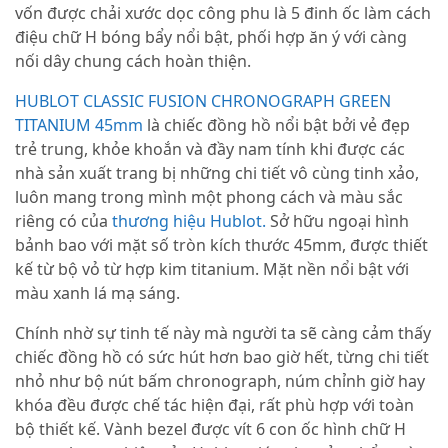
vốn được chải xước dọc công phu là 5 đinh ốc làm cách
điệu chữ H bóng bẩy nổi bật, phối hợp ăn ý với càng
nối dây chung cách hoàn thiện.
HUBLOT CLASSIC FUSION CHRONOGRAPH GREEN
TITANIUM 45mm
là chiếc đồng hồ nổi bật bởi vẻ đẹp
trẻ trung, khỏe khoắn và đầy nam tính khi được các
nhà sản xuất trang bị những chi tiết vô cùng tinh xảo,
luôn mang trong mình một phong cách và màu sắc
riêng có của
thương hiệu Hublot.
Sở hữu ngoại hình
bảnh bao với mặt số tròn kích thước 45mm, được thiết
kế từ bộ vỏ từ hợp kim titanium. Mặt nền nổi bật với
màu xanh lá mạ sáng.
Chính nhờ sự tinh tế này mà người ta sẽ càng cảm thấy
chiếc đồng hồ có sức hút hơn bao giờ hết, từng chi tiết
nhỏ như bộ nút bấm chronograph, núm chỉnh giờ hay
khóa đều được chế tác hiện đại, rất phù hợp với toàn
bộ thiết kế. Vành bezel được vít 6 con ốc hình chữ H