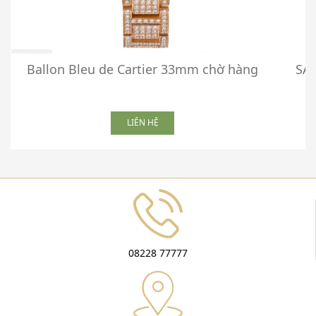
Ballon Bleu de Cartier 33mm chờ hàng
SA
LIÊN HỆ
08228 77777