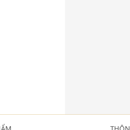
HẨM
THÔN