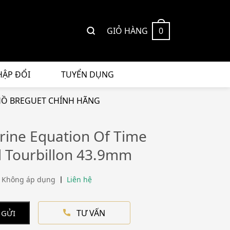
GIỎ HÀNG
0
HẬP ĐỔI
TUYỂN DỤNG
Ồ BREGUET CHÍNH HÃNG
rine Equation Of Time
l Tourbillon 43.9mm
 Không áp dụng
Liên hệ
TƯ VẤN
 GỬI