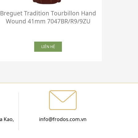
Breguet Tradition Tourbillon Hand
Breguet
Wound 41mm 7047BR/R9/9ZU
3
LIÊN HỆ
a Kao,
info@frodos.com.vn