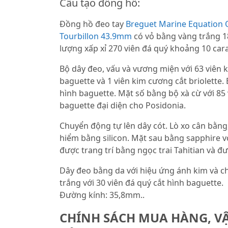
Cấu tạo đồng hồ:
Đồng hồ đeo tay
Breguet Marine Equation 
Tourbillon 43.9mm
có vỏ bằng vàng trắng 18
lượng xấp xỉ 270 viên đá quý khoảng 10 cara
Bộ dây đeo, vấu và vương miện với 63 viên
baguette và 1 viên kim cương cắt briolette. 
hình baguette. Mặt số bằng bộ xà cừ với 85 
baguette đại diện cho Posidonia.
Chuyển động tự lên dây cót. Lò xo cân bằng
hiểm bằng silicon. Mặt sau bằng sapphire 
được trang trí bằng ngọc trai Tahitian và đ
Dây đeo bằng da với hiệu ứng ánh kim và c
trắng với 30 viên đá quý cắt hình baguette.
Đường kính: 35,8mm..
CHÍNH SÁCH MUA HÀNG, V