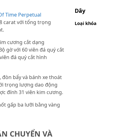
Dây
Of Time Perpetual
 carat với tổng trọng
Loại khóa
t.
 kim cương cắt dạng
Bộ gờ với 60 viên đá quý cắt
viên đá quý cắt hình
, đòn bẩy và bánh xe thoát
với trọng lượng dao động
ược đính 31 viên kim cương.
hốt gấp ba lưỡi bằng vàng
ẬN CHUYỂN VÀ