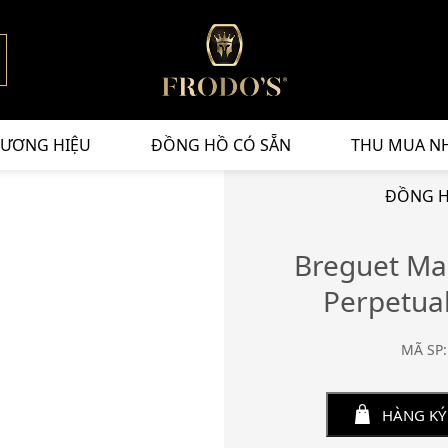
ƯƠNG HIỆU
ĐỒNG HỒ CÓ SẴN
THU MUA N
ĐỒNG H
Breguet Ma
Perpetua
MÃ SP:
HÀNG KÝ