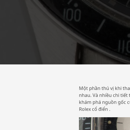
Một phần thú vị khi tha
nhau. Và nhiều chi tiế
khám phá nguồn gốc của
Rolex cổ điển .