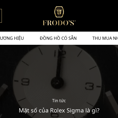
ƯƠNG HIỆU
ĐỒNG HỒ CÓ SẴN
THU MUA N
Tin tức
Mặt số của Rolex Sigma là gì?