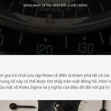
ĐĂNG NGÀY 28 TH2, 2023 BỞI
LÁ DIÊU BÔNG
m gia trò chơi sưu tập Rolex cổ điển là khám phá tất cả các c
t trong số này có thể được tìm thấy trên mặt đồng hồ. Hôm 
 mặt số Rolex Sigma và ý nghĩa của điều đó đối với giá tr