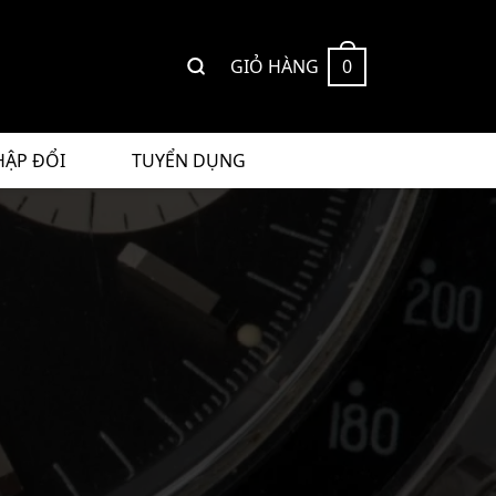
GIỎ HÀNG
0
HẬP ĐỔI
TUYỂN DỤNG