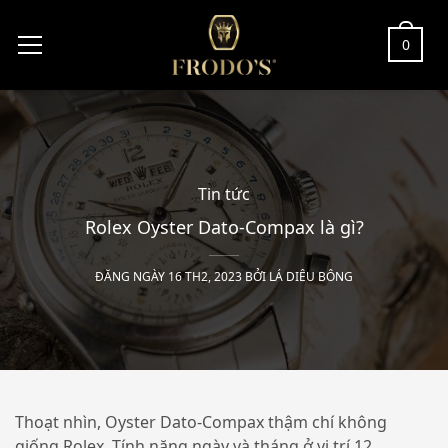
0
Tin tức
Rolex Oyster Dato-Compax là gì?
ĐĂNG NGÀY 16 TH2, 2023 BỞI
LÁ DIÊU BÔNG
Thoạt nhìn, Oyster Dato-Compax thậm chí không
giống Rolex. Tính năng ngày và tháng ở vị trí 12