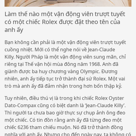
Làm thế nào một vận động viên trượt tuyết
có một chiếc Rolex được đặt theo tên của
anh ấy
Bạn không cần phải là một vận động viên trượt tuyết
cuồng nhiệt. Mới có thể nghe nói về Jean-Claude
Killy. Người Pháp là một vận động viên sung mãn, chỉ
riêng tại Thế vận hội mùa đông năm 1968. Anh đã
giành được ba huy chương vàng Olympic. Đương
nhiên, anh ấy tiếp tục trở thành đại sứ Rolex. Một vai
trò mà anh ấy đã đảm nhận trong hơn bốn thập kỷ.
Tuy nhiên, điều thú vị là trong khi chiếc Rolex Oyster
Dato-Compax cũng có biệt danh là ‘Jean-Claude Killy’.
Thì người ta chưa bao giờ thực sự chụp ảnh ông đeo
một chiếc. Có tin đồn rằng anh ấy đã từng đeo một
chiếc 6236 tham chiếu muộn. Nó đã trở thành đồng
nghĩa với anh ấy. Nhưng cho đến ngày nay, ta không có