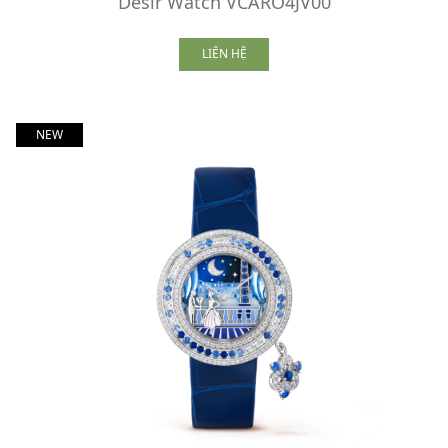
Désir Watch VCARO4JV00
LIÊN HỆ
NEW