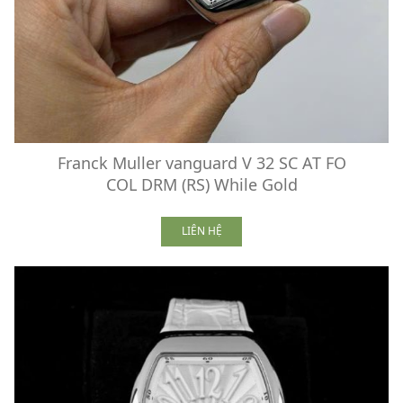
Franck Muller vanguard V 32 SC AT FO
COL DRM (RS) While Gold
LIÊN HỆ