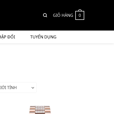
GIỎ HÀNG
0
HẬP ĐỔI
TUYỂN DỤNG
IỚI TÍNH