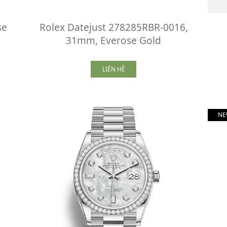
se
Rolex Datejust 278285RBR-0016,
31mm, Everose Gold
LIÊN HỆ
NE