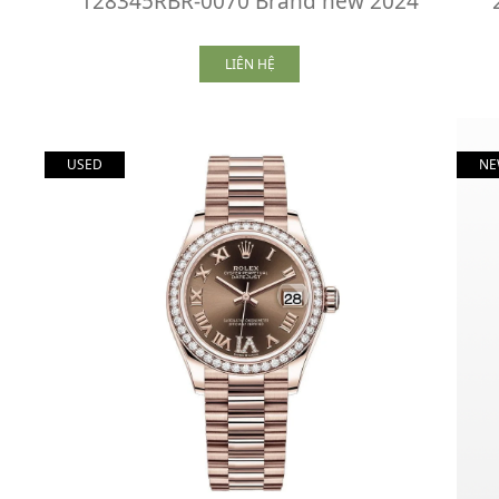
128345RBR-0070 Brand new 2024
LIÊN HỆ
USED
NE