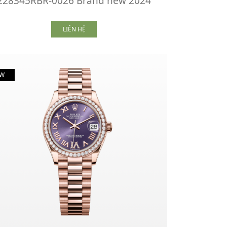
228345RBR-0026 Brand new 2024
LIÊN HỆ
W