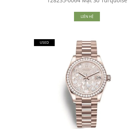
128235-0064 Mặt Số Turquoise
LIÊN HỆ
USED