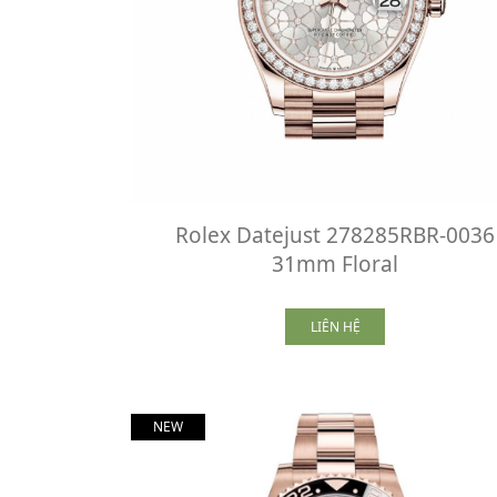
Rolex Datejust 278285RBR-0036
31mm Floral
LIÊN HỆ
NEW