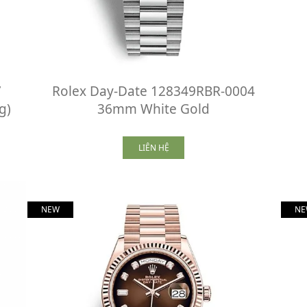
7
Rolex Day-Date 128349RBR-0004
g)
36mm White Gold
LIÊN HỆ
NEW
NE