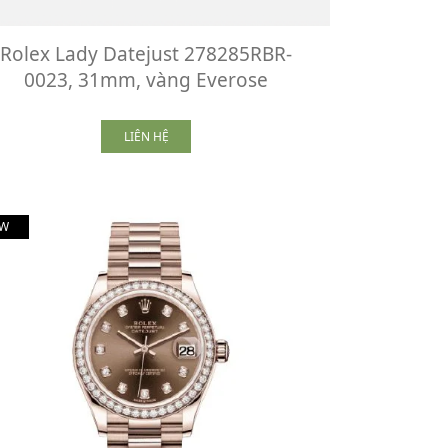
Rolex Lady Datejust 278285RBR-
0023, 31mm, vàng Everose
LIÊN HỆ
W