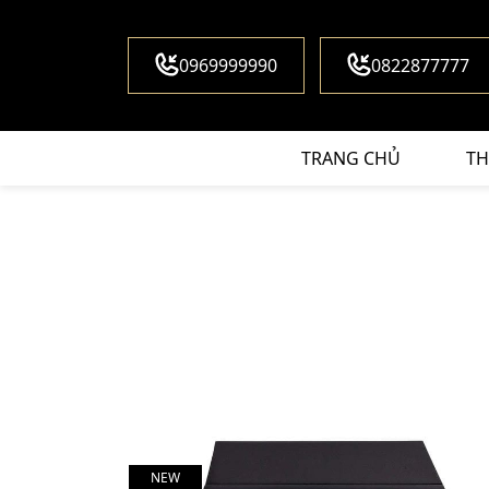
0969999990
0822877777
TRANG CHỦ
TH
NEW