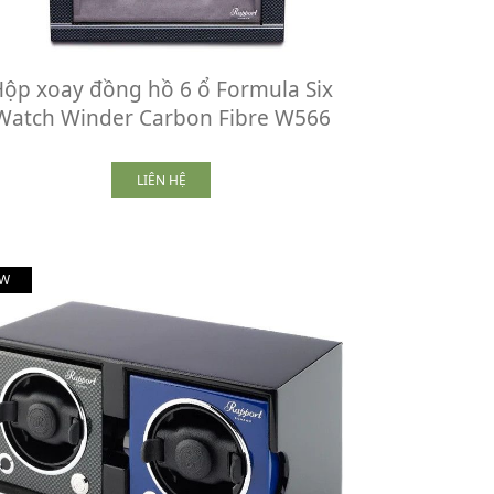
ộp xoay đồng hồ 6 ổ Formula Six
Watch Winder Carbon Fibre W566
LIÊN HỆ
W