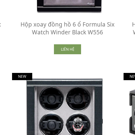
x
Hộp xoay đồng hồ 6 ổ Formula Six
H
Watch Winder Black W556
LIÊN HỆ
NEW
NE