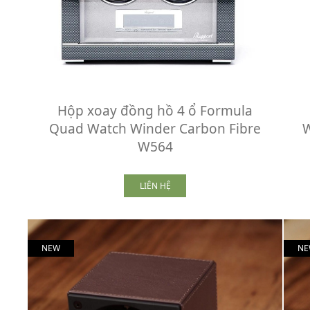
m
Hộp xoay đồng hồ 4 ổ Formula
Quad Watch Winder Carbon Fibre
W
W564
LIÊN HỆ
NEW
NE