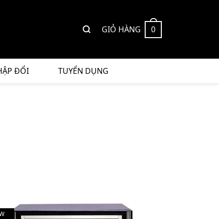
GIỎ HÀNG
0
HẬP ĐỔI
TUYỂN DỤNG
W