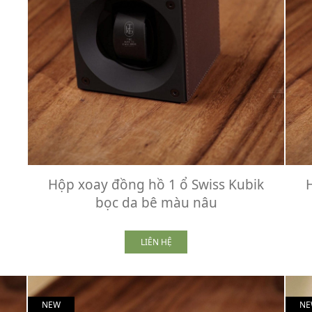
Hộp xoay đồng hồ 1 ổ Swiss Kubik
bọc da bê màu nâu
LIÊN HỆ
NEW
NE