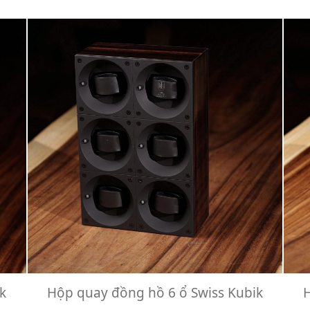
k
Hộp quay đồng hồ 6 ổ Swiss Kubik
H