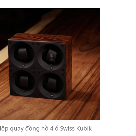
ộp quay đồng hồ 4 ổ Swiss Kubik