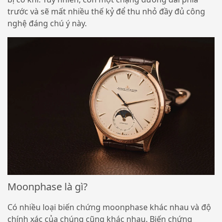
trước và sẽ mất nhiều thế kỷ để thu nhỏ đầy đủ công
nghệ đáng chú ý này.
Moonphase là gì?
Có nhiều loại biến chứng moonphase khác nhau và độ
chính xác của chúng cũng khác nhau. Biến chứng