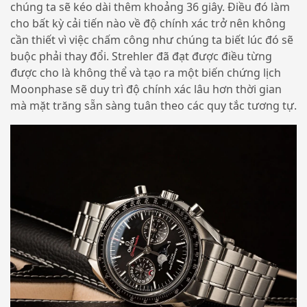
chúng ta sẽ kéo dài thêm khoảng 36 giây. Điều đó làm
cho bất kỳ cải tiến nào về độ chính xác trở nên không
cần thiết vì việc chấm công như chúng ta biết lúc đó sẽ
buộc phải thay đổi. Strehler đã đạt được điều từng
được cho là không thể và tạo ra một biến chứng lịch
Moonphase sẽ duy trì độ chính xác lâu hơn thời gian
mà mặt trăng sẵn sàng tuân theo các quy tắc tương tự.