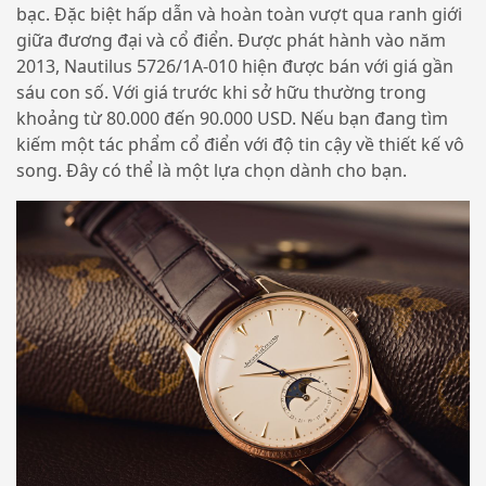
bạc. Đặc biệt hấp dẫn và hoàn toàn vượt qua ranh giới
giữa đương đại và cổ điển. Được phát hành vào năm
2013, Nautilus 5726/1A-010 hiện được bán với giá gần
sáu con số. Với giá trước khi sở hữu thường trong
khoảng từ 80.000 đến 90.000 USD. Nếu bạn đang tìm
kiếm một tác phẩm cổ điển với độ tin cậy về thiết kế vô
song. Đây có thể là một lựa chọn dành cho bạn.