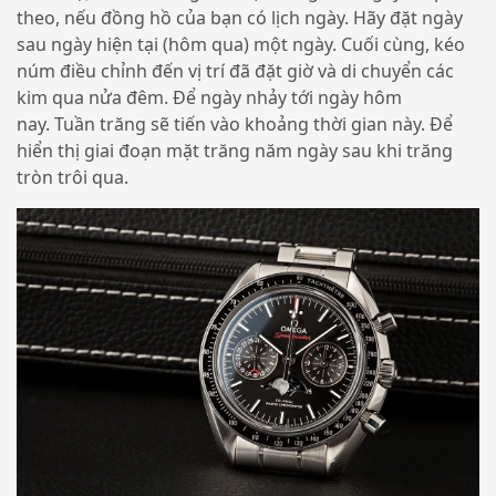
theo, nếu đồng hồ của bạn có lịch ngày. Hãy đặt ngày
sau ngày hiện tại (hôm qua) một ngày. Cuối cùng, kéo
núm điều chỉnh đến vị trí đã đặt giờ và di chuyển các
kim qua nửa đêm. Để ngày nhảy tới ngày hôm
nay. Tuần trăng sẽ tiến vào khoảng thời gian này. Để
hiển thị giai đoạn mặt trăng năm ngày sau khi trăng
tròn trôi qua.