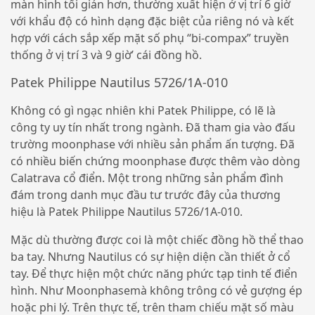
màn hình tối giản hơn, thường xuất hiện ở vị trí 6 giờ
với khẩu độ có hình dạng đặc biệt của riêng nó và kết
hợp với cách sắp xếp mặt số phụ “bi-compax” truyền
thống ở vị trí 3 và 9 giờ’ cái đồng hồ.
Patek Philippe Nautilus 5726/1A-010
Không có gì ngạc nhiên khi Patek Philippe, có lẽ là
công ty uy tín nhất trong ngành. Đã tham gia vào đấu
trường moonphase với nhiều sản phẩm ấn tượng. Đã
có nhiều biến chứng moonphase được thêm vào dòng
Calatrava cổ điển. Một trong những sản phẩm đình
đám trong danh mục đầu tư trước đây của thương
hiệu là Patek Philippe Nautilus 5726/1A-010.
Mặc dù thường được coi là một chiếc đồng hồ thể thao
ba tay. Nhưng Nautilus có sự hiện diện cần thiết ở cổ
tay. Để thực hiện một chức năng phức tạp tinh tế điển
hình. Như Moonphasemà không trông có vẻ gượng ép
hoặc phi lý. Trên thực tế, trên tham chiếu mặt số màu