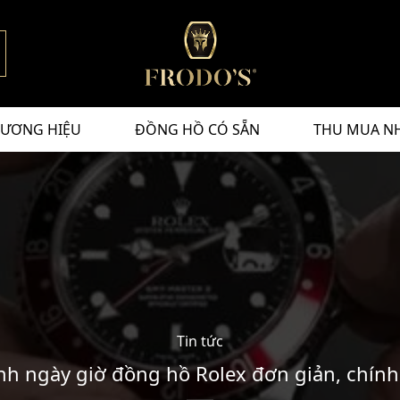
ƯƠNG HIỆU
ĐỒNG HỒ CÓ SẴN
THU MUA N
Tin tức
nh ngày giờ đồng hồ Rolex đơn giản, chính