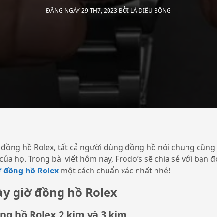
ĐĂNG NGÀY 29 TH7, 2023 BỞI
LÁ DIÊU BÔNG
i đồng hồ Rolex, tất cả người dùng đồng hồ nói chung cũng
của họ. Trong bài viết hôm nay, Frodo’s sẽ chia sẻ với bạn đ
ờ đồng hồ Rolex
một cách chuẩn xác nhất nhé!
ày giờ đồng hồ Rolex
ng hồ Rolex 2 kim và 3 kim