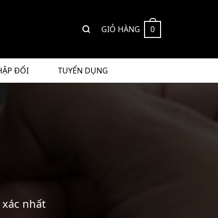
GIỎ HÀNG
0
HẬP ĐỔI
TUYỂN DỤNG
 xác nhất