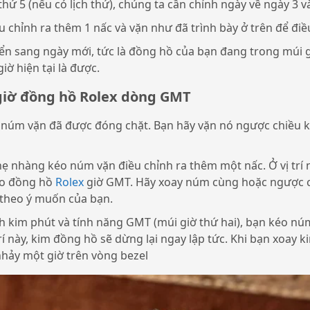
thứ 5 (nếu có lịch thứ), chúng ta cần chỉnh ngày về ngày 3 v
 chỉnh ra thêm 1 nấc và vặn như đã trình bày ở trên để điề
yển sang ngày mới, tức là đồng hồ của bạn đang trong múi g
iờ hiện tại là được.
giờ đồng hồ Rolex dòng GMT
i núm vặn đã được đóng chặt. Bạn hãy vặn nó ngược chiều
hẹ nhàng kéo núm vặn điều chỉnh ra thêm một nấc. Ở vị trí n
ho đồng hồ
Rolex
giờ GMT. Hãy xoay núm cùng hoặc ngược c
 theo ý muốn của bạn.
nh kim phút và tính năng GMT (múi giờ thứ hai), bạn kéo n
 trí này, kim đồng hồ sẽ dừng lại ngay lập tức. Khi bạn xoay
nhảy một giờ trên vòng bezel