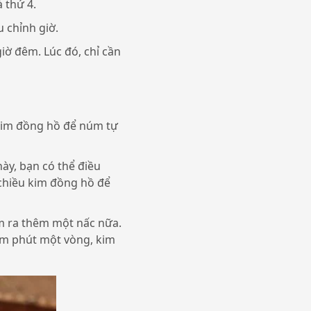
à thứ 4.
u chỉnh giờ.
iờ đêm. Lúc đó, chỉ cần
 kim đồng hồ để núm tự
ày, bạn có thể điều
hiều kim đồng hồ để
úm ra thêm một nấc nữa.
 kim phút một vòng, kim