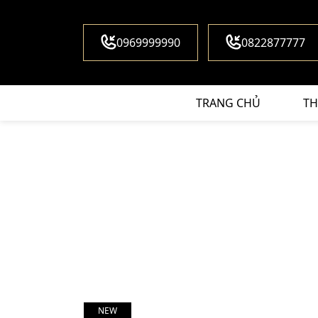
0969999990
0822877777
TRANG CHỦ
TH
NEW