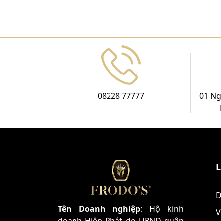
08228 77777
01 Ng
L
D
Tên Doanh nghiệp
: Hộ kinh
V
doanh Hiệp Phát do UBND quận