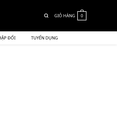
GIỎ HÀNG
0
HẬP ĐỔI
TUYỂN DỤNG