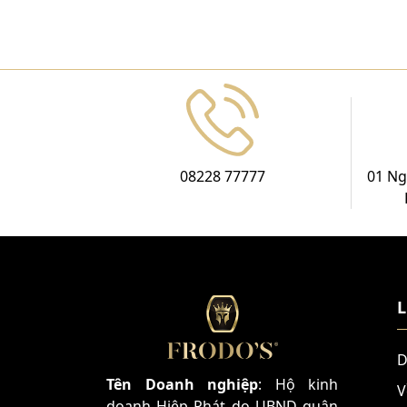
08228 77777
01 Ng
L
D
Tên Doanh nghiệp
: Hộ kinh
V
doanh Hiệp Phát do UBND quận