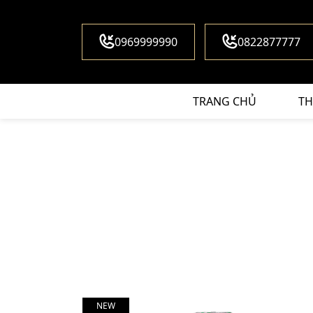
0969999990
0822877777
TRANG CHỦ
TH
NEW