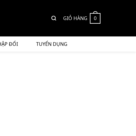
GIỎ HÀNG
0
HẬP ĐỔI
TUYỂN DỤNG