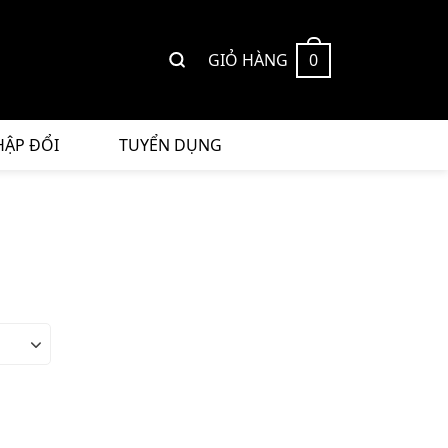
GIỎ HÀNG
0
HẬP ĐỔI
TUYỂN DỤNG