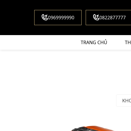
0969999990
0822877777
TRANG CHỦ
TH
KH