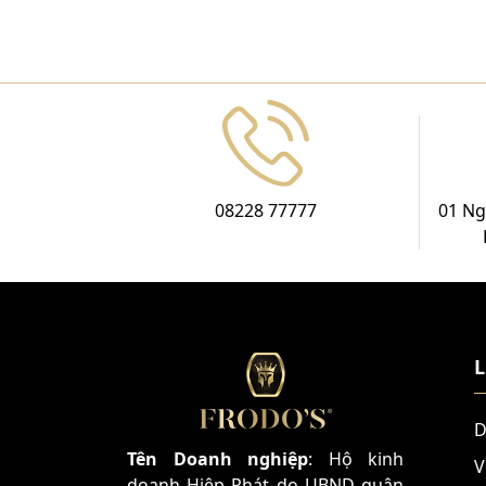
08228 77777
01 Ng
L
D
Tên Doanh nghiệp
: Hộ kinh
V
doanh Hiệp Phát do UBND quận