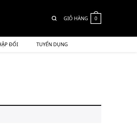
GIỎ HÀNG
0
HẬP ĐỔI
TUYỂN DỤNG