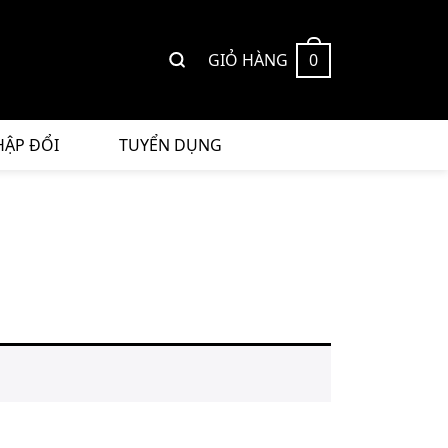
GIỎ HÀNG
0
HẬP ĐỔI
TUYỂN DỤNG