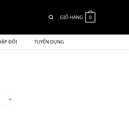
GIỎ HÀNG
0
HẬP ĐỔI
TUYỂN DỤNG