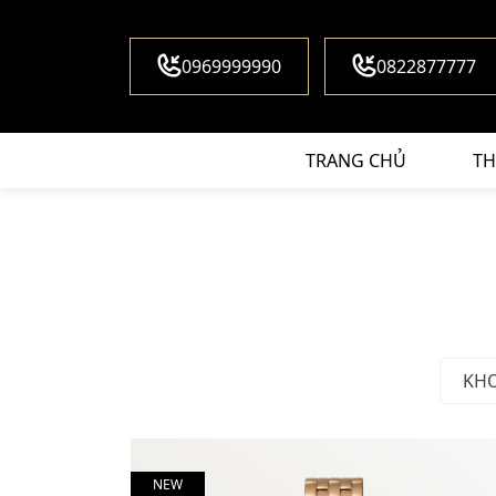
0969999990
0822877777
TRANG CHỦ
TH
KH
NEW