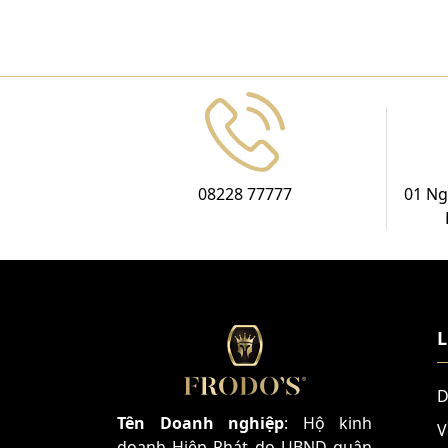
08228 77777
01 Ng
L
D
Tên Doanh nghiệp
: Hộ kinh
V
doanh Hiệp Phát do UBND quận