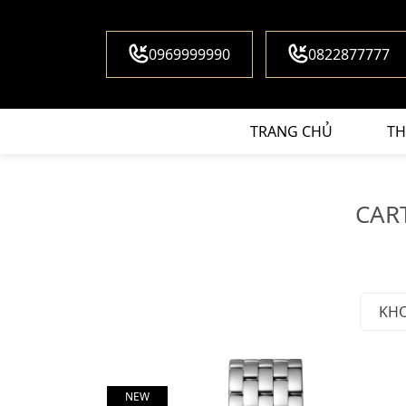
0969999990
0822877777
TRANG CHỦ
TH
CAR
KH
NEW