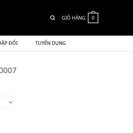
GIỎ HÀNG
0
HẬP ĐỔI
TUYỂN DỤNG
0007