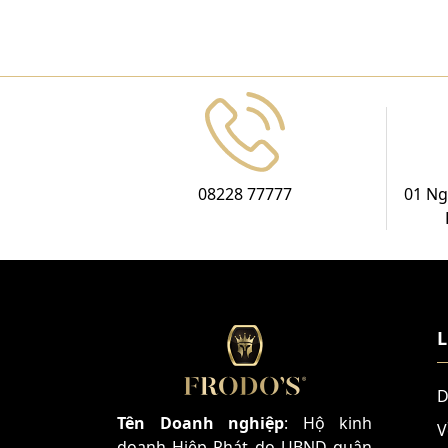
08228 77777
01 Ng
L
D
Tên Doanh nghiệp
: Hộ kinh
V
doanh Hiệp Phát do UBND quận