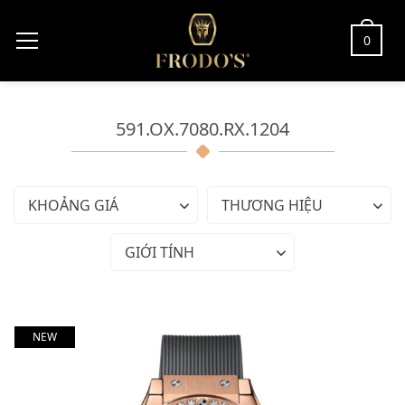
0
591.OX.7080.RX.1204
KHOẢNG GIÁ
THƯƠNG HIỆU
GIỚI TÍNH
NEW