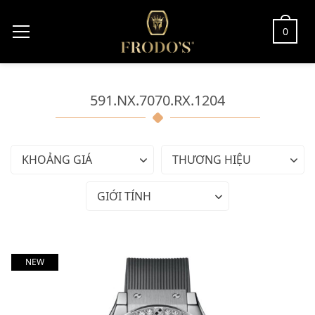
0
591.NX.7070.RX.1204
KHOẢNG GIÁ
THƯƠNG HIỆU
GIỚI TÍNH
NEW