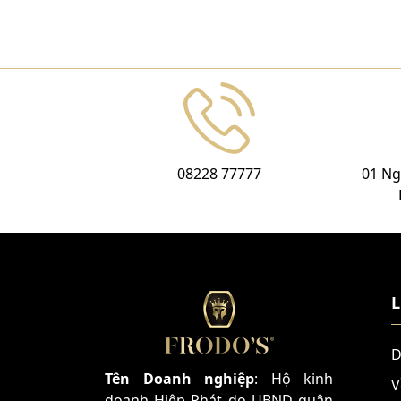
08228 77777
01 Ng
L
D
Tên Doanh nghiệp
: Hộ kinh
V
doanh Hiệp Phát do UBND quận