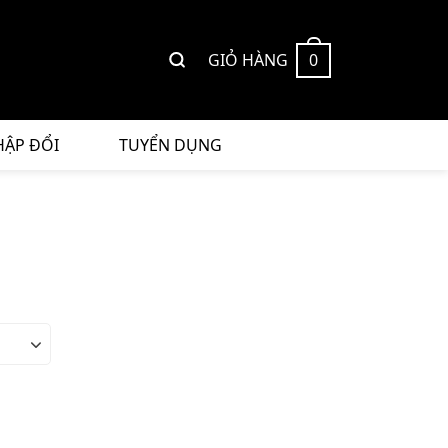
GIỎ HÀNG
0
HẬP ĐỔI
TUYỂN DỤNG