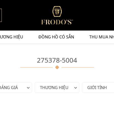
ƯƠNG HIỆU
ĐỒNG HỒ CÓ SẴN
THU MUA N
275378-5004
OẢNG GIÁ
THƯƠNG HIỆU
GIỚI TÍNH