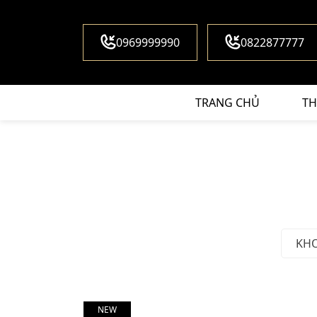
0969999990
0822877777
TRANG CHỦ
TH
KH
NEW