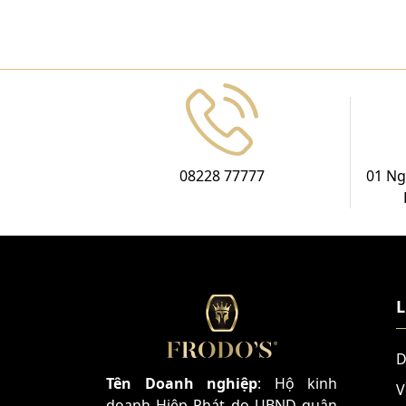
08228 77777
01 Ng
L
D
Tên Doanh nghiệp
: Hộ kinh
V
doanh Hiệp Phát do UBND quận