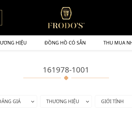
ƯƠNG HIỆU
ĐỒNG HỒ CÓ SẴN
THU MUA N
161978-1001
OẢNG GIÁ
THƯƠNG HIỆU
GIỚI TÍNH