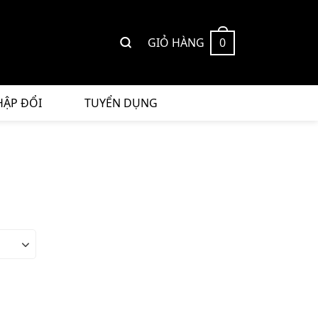
GIỎ HÀNG
0
HẬP ĐỔI
TUYỂN DỤNG