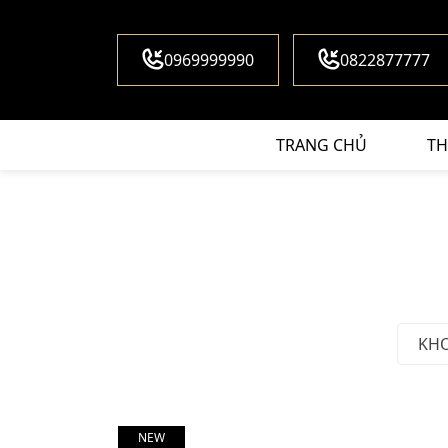
0969999990
0822877777
TRANG CHỦ
TH
KH
NEW