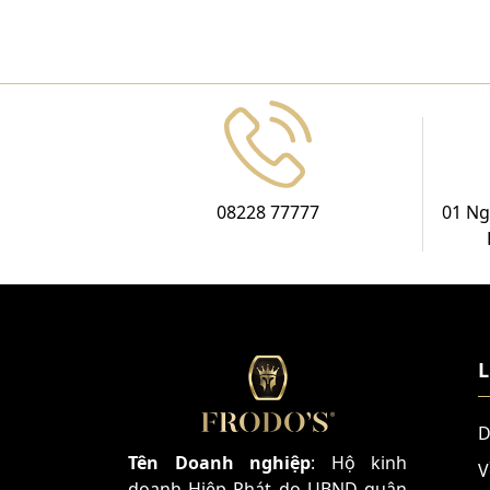
08228 77777
01 Ng
L
D
Tên Doanh nghiệp
: Hộ kinh
V
doanh Hiệp Phát do UBND quận