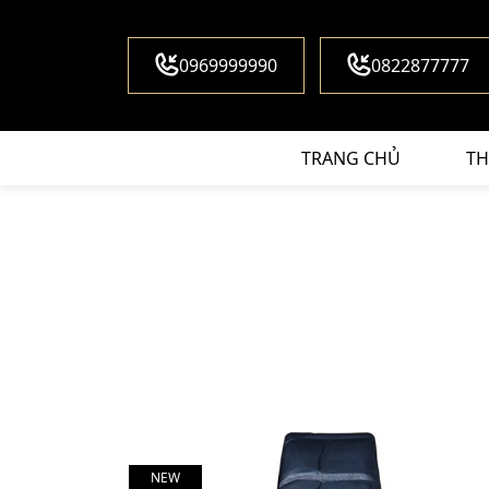
0969999990
0822877777
TRANG CHỦ
TH
NEW