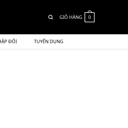
GIỎ HÀNG
0
HẬP ĐỔI
TUYỂN DỤNG