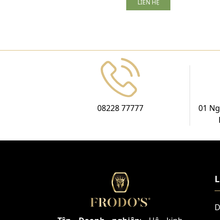
LIÊN HỆ
08228 77777
01 Ng
L
D