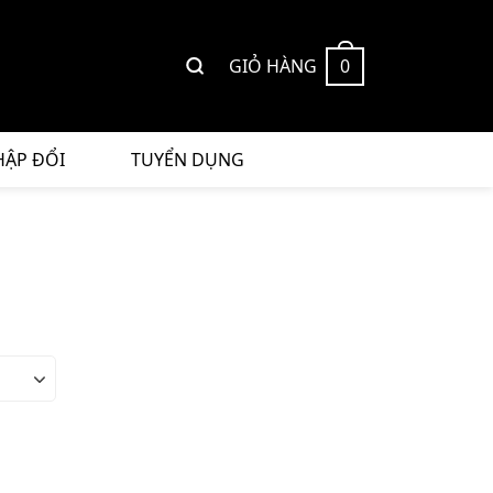
GIỎ HÀNG
0
HẬP ĐỔI
TUYỂN DỤNG