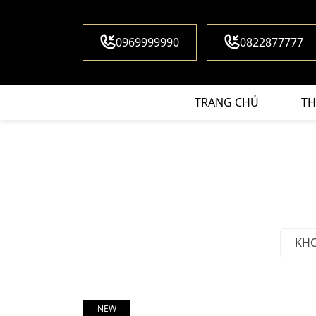
0969999990
0822877777
TRANG CHỦ
TH
KH
NEW