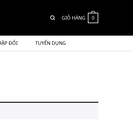
GIỎ HÀNG
0
HẬP ĐỔI
TUYỂN DỤNG