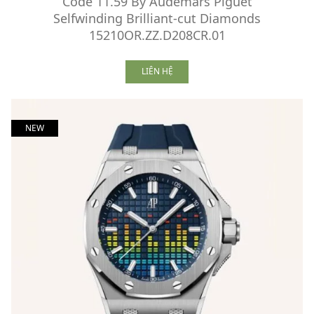
Code 11.59 By Audemars Piguet
Selfwinding Brilliant-cut Diamonds
15210OR.ZZ.D208CR.01
LIÊN HỆ
NEW