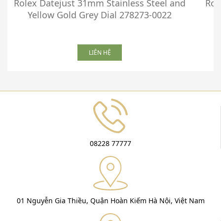
Rolex Datejust 31mm Stainless Steel and
Rol
Yellow Gold Grey Dial 278273-0022
LIÊN HỆ
08228 77777
01 Nguyễn Gia Thiều, Quận Hoàn Kiếm Hà Nội, Việt Nam