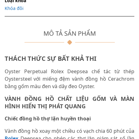
Loại khóa
Khóa đôi
MÔ TẢ SẢN PHẨM
THÁCH THỨC SỰ BẤT KHẢ THI
Oyster Perpetual Rolex Deepsea chế tác từ thép
Oystersteel với miếng đệm vành đồng hồ Cerachrom
bằng gốm màu đen và dây đeo Oyster.
VÀNH ĐỒNG HỒ CHẤT LIỆU GỐM VÀ MÀN
HÌNH HIỂN THỊ PHÁT QUANG
Chiếc đồng hồ thợ lặn huyền thoại
Vành đồng hồ xoay một chiều có vạch chia 60 phút của
Rolex
Deepsea cho phép các thợ lặn giám sát số lần