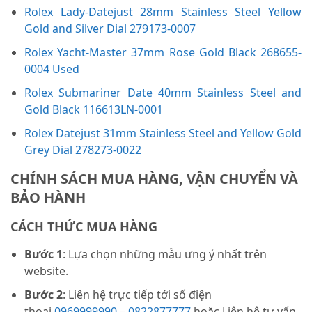
Rolex Lady-Datejust 28mm Stainless Steel Yellow
Gold and Silver Dial 279173-0007
Rolex Yacht-Master 37mm Rose Gold Black 268655-
0004 Used
Rolex Submariner Date 40mm Stainless Steel and
Gold Black 116613LN-0001
Rolex Datejust 31mm Stainless Steel and Yellow Gold
Grey Dial 278273-0022
CHÍNH SÁCH MUA HÀNG, VẬN CHUYỂN VÀ
BẢO HÀNH
CÁCH THỨC MUA HÀNG
Bước 1
: Lựa chọn những mẫu ưng ý nhất trên
website.
Bước 2
: Liên hệ trực tiếp tới số điện
thoại
0969999990
–
0822877777
hoặc Liên hệ tư vấn